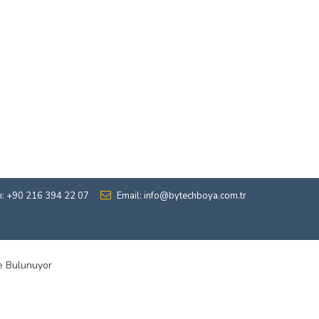
n: +90 216 394 22 07
Email: info@bytechboya.com.tr