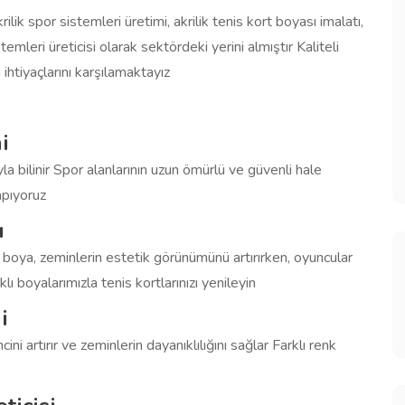
spor sistemleri üretimi, akrilik tenis kort boyası imalatı,
emleri üreticisi olarak sektördeki yerini almıştır Kaliteli
ihtiyaçlarını karşılamaktayız
i
yla bilinir Spor alanlarının uzun ömürlü ve güvenli hale
apıyoruz
ı
ik boya, zeminlerin estetik görünümünü artırırken, oyuncular
lı boyalarımızla tenis kortlarınızı yenileyin
i
ni artırır ve zeminlerin dayanıklılığını sağlar Farklı renk