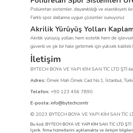
Poliüretan Spor Sistemleri Üre
Poliüretan sistemler, dayanıklılığı ve elastikiyeti i
Farklı spor dallarına uygun çözümler sunuyoruz
Akrilik Yürüyüş Yolları Kapla
Akrilik yürüyüş yolları, hem estetik hem de işlevsel o
güvenli ve şık bir hale getirmek için yüksek kalite
İletişim
BYTECH BOYA VE YAPI KİM SAN TİC LTD ŞTİ ile ileti
Adres:
Örnek Mah Örnek Cad No:1, İstanbul, Türk
Telefon:
+90 123 456 7890
E-posta:
info@bytechcomtr
© 2023 BYTECH BOYA VE YAPI KİM SAN TİC LTD Ş
Bu kod, BYTECH BOYA VE YAPI KİM SAN TİC LTD ŞTİ hak
İçerik, firma hizmetlerini açıklamakta ve iletişim bilgiler