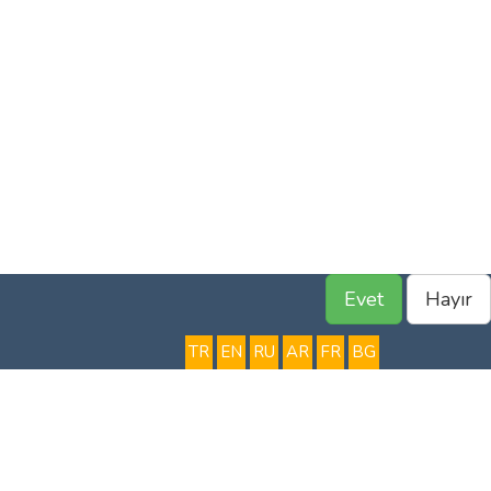
Evet
Hayır
TR
EN
RU
AR
FR
BG