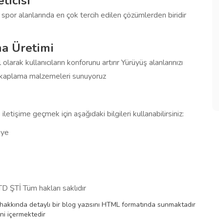
ticisi
le spor alanlarında en çok tercih edilen çözümlerden biridir
ma Üretimi
larak kullanıcıların konforunu artırır Yürüyüş alanlarınızı
li kaplama malzemeleri sunuyoruz
şime geçmek için aşağıdaki bilgileri kullanabilirsiniz:
iye
Tİ Tüm hakları saklıdır
kında detaylı bir blog yazısını HTML formatında sunmaktadır
ini içermektedir